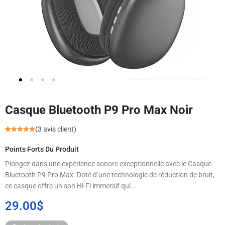
Casque Bluetooth P9 Pro Max Noir
(
3
avis client)
Noté
3
5.00
sur 5
Points Forts Du Produit
basé sur
notations
client
Plongez dans une expérience sonore exceptionnelle avec le Casque
Bluetooth P9 Pro Max. Doté d’une technologie de réduction de bruit,
ce casque offre un son Hi-Fi immersif qui…
29.00
$