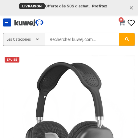
×
Offerte dès 50$ d'achat.
Profitez
LIVRAISON
0
Toggle
navigation
ÉPUISÉ
ÉPUISÉ
ÉPUISÉ
ÉPUISÉ