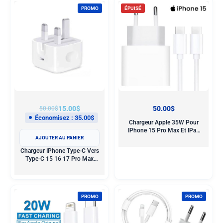
PROMO
ÉPUISÉ
15.00
$
50.00
$
50.00
$
Économisez :
35.00
$
Chargeur Apple 35W Pour
IPhone 15 Pro Max Et IPad
AJOUTER AU PANIER
Avec Câble Stressé En Nylon |
Certifié MFi
Chargeur IPhone Type-C Vers
Type-C 15 16 17 Pro Max
35W – Câble En Nylon Tressé
Certifié Apple MFi
PROMO
PROMO