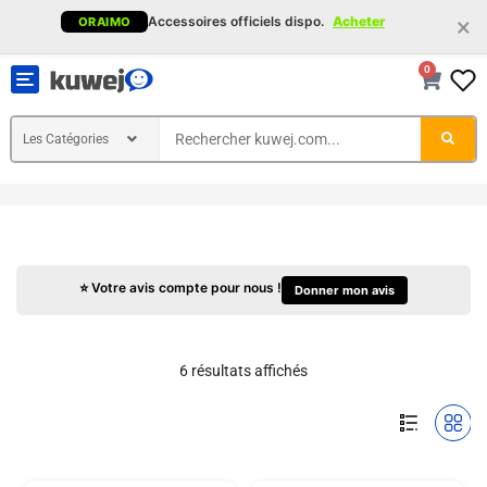
×
Accessoires officiels dispo.
Acheter
ORAIMO
0
Toggle
navigation
⭐ Votre avis compte pour nous !
Donner mon avis
6 résultats affichés