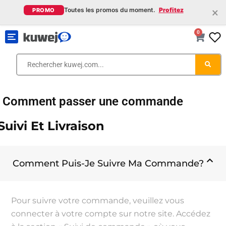
×
Toutes les promos du moment.
Profitez
PROMO
0
Toggle
navigation
Comment passer une commande
Suivi Et Livraison
Comment Puis-Je Suivre Ma Commande?
Pour suivre votre commande, veuillez vous
connecter à votre compte sur notre site. Accédez