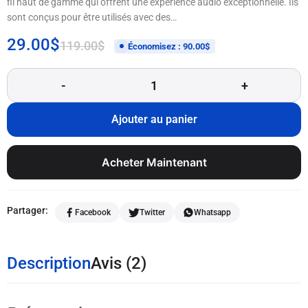
fil haut de gamme qui offrent une expérience audio exceptionnelle. Ils
sont conçus pour être utilisés avec des…
29.00
$
119.00
$
Économisez :
90.00
$
Ajouter au panier
Acheter Maintenant
Partager:
Facebook
Twitter
Whatsapp
Description
Avis (2)