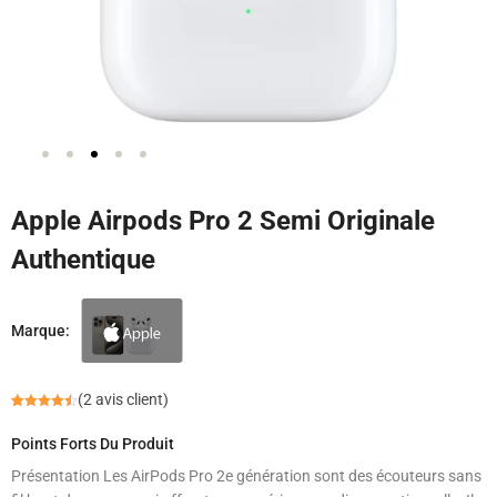
Apple Airpods Pro 2 Semi Originale
Authentique
Marque:
(
2
avis client)
Noté
4
4.50
sur 5
Points Forts Du Produit
basé
sur
notations
Présentation Les AirPods Pro 2e génération sont des écouteurs sans
client