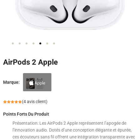
AirPods 2 Apple
Marque:
(
4
avis client)
Noté
4
5.00
sur 5
Points Forts Du Produit
basé sur
notations
client
Présentation: Les AirPods 2 Apple représentent l’apogée de
l’innovation audio. Dotés d’une conception élégante et épurée,
ces écouteurs sans fil offrent une intégration transparente avec