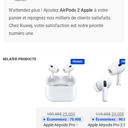
N’attendez plus ! Ajoutez
AirPods 2 Apple
à votre
panier et rejoignez nos milliers de clients satisfaits.
Chez Kuwej, votre satisfaction est notre priorité
numéro une.
RELATED PRODUCTS
PROMO
PROMO
9.00
$
rpods 3
100.00
$
25.00
$
119.00
$
29.00
$
ation Apple
Économisez :
75.00
$
Économisez :
90.00
$
Apple Airpods Pro –
Apple Airpods Pro 2 Sem