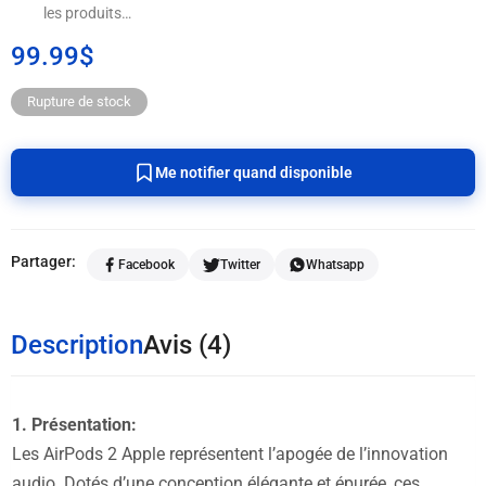
les produits…
99.99
$
Rupture de stock
Me notifier quand disponible
Partager:
Facebook
Twitter
Whatsapp
Description
Avis (4)
1. Présentation:
Les AirPods 2 Apple représentent l’apogée de l’innovation
audio. Dotés d’une conception élégante et épurée, ces