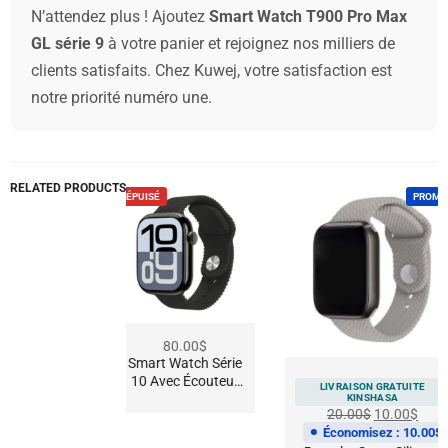
N’attendez plus ! Ajoutez
Smart Watch T900 Pro Max
GL série 9
à votre panier et rejoignez nos milliers de
clients satisfaits. Chez Kuwej, votre satisfaction est
notre priorité numéro une.
RELATED PRODUCTS
OMO
ÉPUISÉ
PROMO
80.00
$
Smart Watch Série
15.00
10 Avec Écouteur
LIVRAISON GRATUITE
0
$
Et 5 Bracelets
Économ
KINSHASA
20.00
$
10.00
$
ch
Chargeur 
Économisez :
10.00
$
Magnét