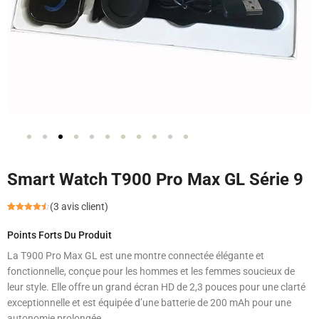
Smart Watch T900 Pro Max GL Série 9
(
3
avis client)
Noté
2
4.50
sur 5
Points Forts Du Produit
basé
sur
notations
La
T900 Pro Max GL
est une montre connectée élégante et
client
fonctionnelle, conçue pour les hommes et les femmes soucieux de
leur style. Elle offre un grand écran HD de
2,3 pouces
pour une clarté
exceptionnelle et est équipée d’une batterie de
200 mAh
pour une
autonomie prolongée.