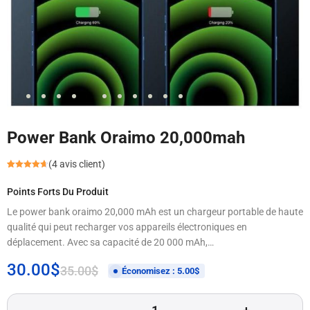
Power Bank Oraimo 20,000mah
(
4
avis client)
Noté
3
4.67
sur 5
Points Forts Du Produit
basé sur
notations
client
Le power bank oraimo 20,000 mAh est un chargeur portable de haute
qualité qui peut recharger vos appareils électroniques en
déplacement. Avec sa capacité de 20 000 mAh,…
30.00
$
35.00
$
Économisez :
5.00
$