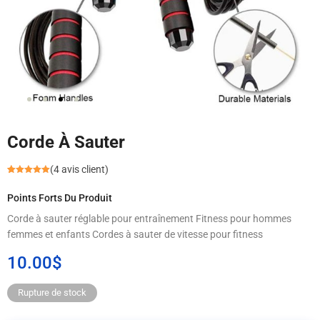
Corde À Sauter
(
4
avis client)
Noté
4
5.00
sur 5
Points Forts Du Produit
basé sur
notations
client
Corde à sauter réglable pour entraînement Fitness pour hommes
femmes et enfants Cordes à sauter de vitesse pour fitness
10.00
$
Rupture de stock